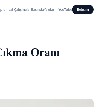
oplumsal Çalışmalar
Basında
Yazılarım
YouTube
İletişim
Çıkma Oranı