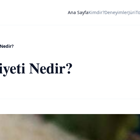
Ana Sayfa
Kimdir?
Deneyimler
Jüri
T
 Nedir?
iyeti Nedir?