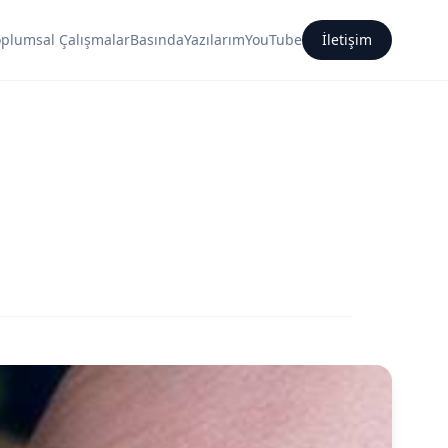
oplumsal Çalışmalar
Basında
Yazılarım
YouTube
İletişim