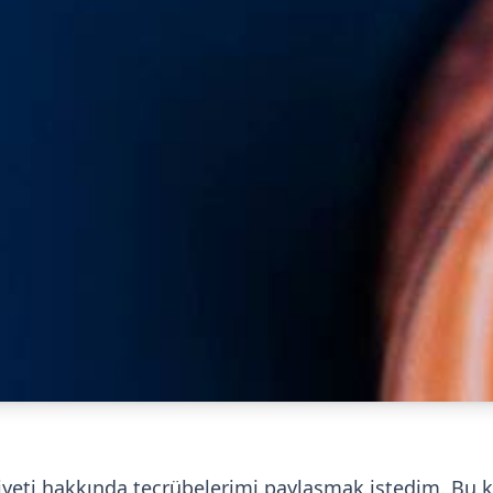
diyeti hakkında tecrübelerimi paylaşmak istedim. Bu ko