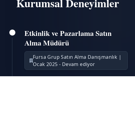
Kurumsal Deneyimler
Etkinlik ve Pazarlama Satın
Alma Müdürü
Fursa Grup Satın Alma Danışmanlık |
Ocak 2025 - Devam ediyor
Yıldız Holding’in başta;
- Pladis
- Ülker
- İste Gelsin
- Şok Market
- Yıldız Ventures
- Godiva
- Bizim Toptan