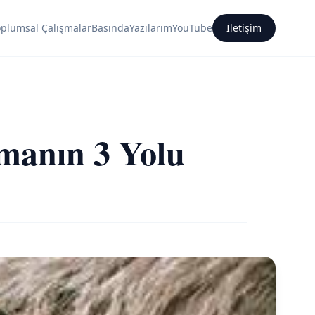
oplumsal Çalışmalar
Basında
Yazılarım
YouTube
İletişim
manın 3 Yolu