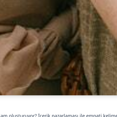
lam oluşturuyor? İçerik pazarlaması ile empati kelimes