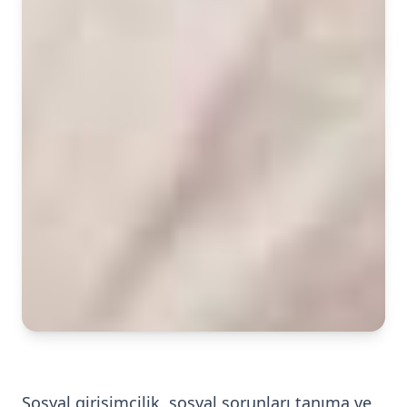
Sosyal girişimcilik, sosyal sorunları tanıma ve