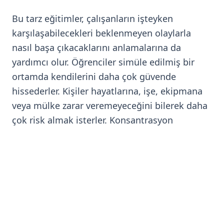
Bu tarz eğitimler, çalışanların işteyken
karşılaşabilecekleri beklenmeyen olaylarla
nasıl başa çıkacaklarını anlamalarına da
yardımcı olur. Öğrenciler simüle edilmiş bir
ortamda kendilerini daha çok güvende
hissederler. Kişiler hayatlarına, işe, ekipmana
veya mülke zarar veremeyeceğini bilerek daha
çok risk almak isterler. Konsantrasyon
seviyeleri daha da artar ve bu da başarılı bir
beceri geliştirmeye dönüşür. Simülasyon
yazılımları ile bu deneyimi kazandıktan sonra
da aynı tip sorunlarla “canlı” halde
karşılaştıklarında da verimliliğin arttığı netçe
gözlemlenmektedir.