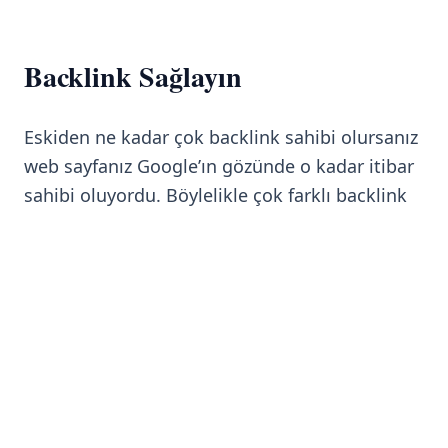
Backlink Sağlayın
Eskiden ne kadar çok backlink sahibi olursanız
web sayfanız Google’ın gözünde o kadar itibar
sahibi oluyordu. Böylelikle çok farklı backlink
alma yöntemleri ortaya çıkmıştı. Ancak artık
durum çok farklı. Sayıdan çok backlink alınan
mecranın kalitesi ön plana çıkartıldı. Siz siz
olun kaliteli mecralarda kendinize backlink
almaya çalışın. Tabi bunu çok fazla abartmayın.
Eğer abartırsanız spam yapıyor gibi bir algı ile
karşılaşabilirsiniz.